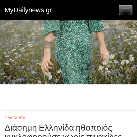
MyDailynews.gr
Toggl
naviga
ΟΛΑ ΤΑ ΝΕΑ
Διάσημη Ελληνίδα ηθοποιός
κυκλοφορούσε χωρίς πινακίδες –