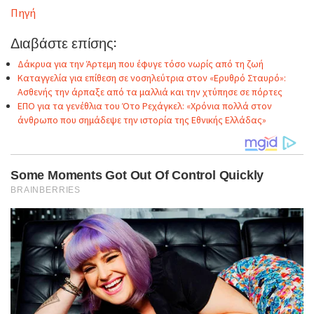
Πηγή
Διαβάστε επίσης:
Δάκρυα για την Άρτεμη που έφυγε τόσο νωρίς από τη ζωή
Καταγγελία για επίθεση σε νοσηλεύτρια στον «Ερυθρό Σταυρό»:
Ασθενής την άρπαξε από τα μαλλιά και την χτύπησε σε πόρτες
ΕΠΟ για τα γενέθλια του Ότο Ρεχάγκελ: «Χρόνια πολλά στον
άνθρωπο που σημάδεψε την ιστορία της Εθνικής Ελλάδας»