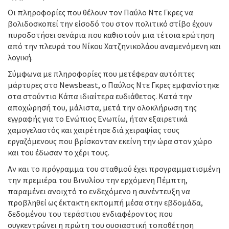
Οι πληροφορίες που θέλουν τον Παύλο Ντε Γκρες να
βολιδοσκοπεί την είσοδό του στον πολιτικό στίβο έχουν
πυροδοτήσει σενάρια που καθιστούν μια τέτοια ερώτηση
από την πλευρά του Νίκου Χατζηνικολάου αναμενόμενη και
λογική.
Σύμφωνα με πληροφορίες που μετέφεραν αυτόπτες
μάρτυρες στο Newsbeast, ο Παύλος Ντε Γκρες εμφανίστηκε
στα στούντιο Κάπα ιδιαίτερα ευδιάθετος. Κατά την
αποχώρησή του, μάλιστα, μετά την ολοκλήρωση της
εγγραφής για το Ενώπιος Ενωπίω, ήταν εξαιρετικά
χαμογελαστός και χαιρέτησε διά χειραψίας τους
εργαζόμενους που βρίσκονταν εκείνη την ώρα στον χώρο
και του έδωσαν το χέρι τους.
Αν και το πρόγραμμα του σταθμού έχει προγραμματισμένη
την πρεμιέρα του Βινυλίου την ερχόμενη Πέμπτη,
παραμένει ανοιχτό το ενδεχόμενο η συνέντευξη να
προβληθεί ως έκτακτη εκπομπή μέσα στην εβδομάδα,
δεδομένου του τεράστιου ενδιαφέροντος που
συγκεντρώνει η πρώτη του ουσιαστική τοποθέτηση