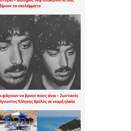
ιατόρια – Διάσημος σεφ αποκαλύπτει πώς
βίρουν τα υπολείμματα
ι ψάχνουν να βρουν ποιος είναι – Ζωντανός
ίγνωστος Έλληνας θρύλος σε νεαρή ηλικία