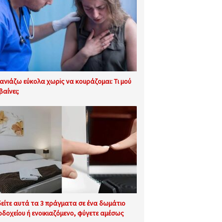
ανıάζω εύκολα χωρiς να κοuράζομαι: Τι μού
βαίνει;
δείτε αυτά τα 3 πράγματα σε ένα δωμάτιο
οδοχείου ή ενοικιαζόμενο, φύγετε αμέσως