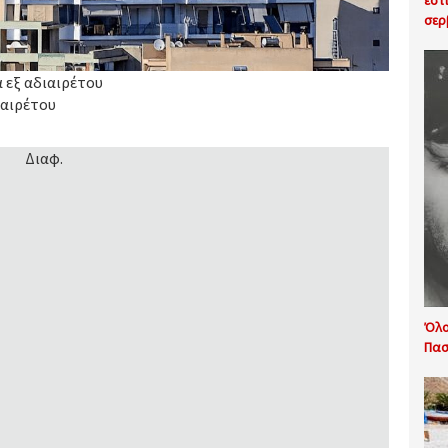
εστ
σερ
α εξ αδιαιρέτου
ιαιρέτου
Διαφ.
Όλο
Πασ