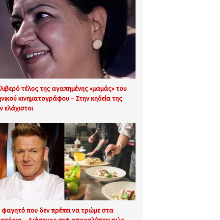
θλιβερό τέλος της αγαπημένης «μαμάς» του
ηνικού κινηματογράφου – Στην κηδεία της
ν ελάχιστοι
 φαγητό που δεν πρέπει να τρώμε στα