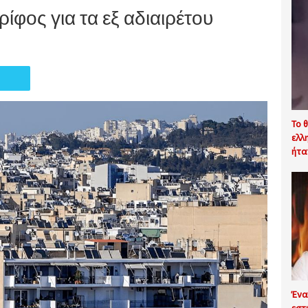
ρίφος για τα εξ αδιαιρέτου
Το 
ελλ
ήτα
Ένα