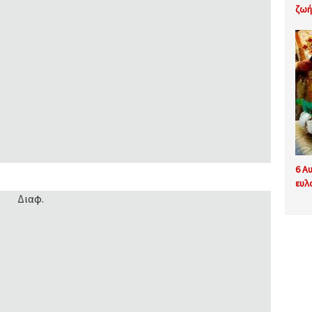
ζωή
6 Α
ευλ
Διαφ.