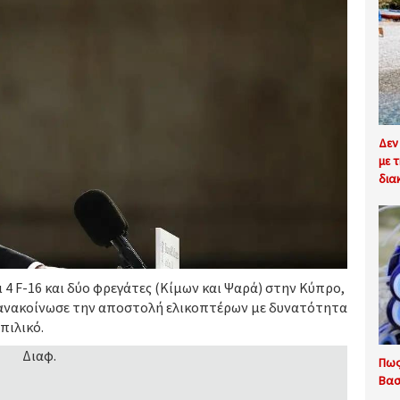
Δεν
με 
δια
ι 4 F-16 και δύο φρεγάτες (Κίμων και Ψαρά) στην Κύπρο,
 ανακοίνωσε την αποστολή ελικοπτέρων με δυνατότητα
πιλικό.
Διαφ.
Πως
Βασ