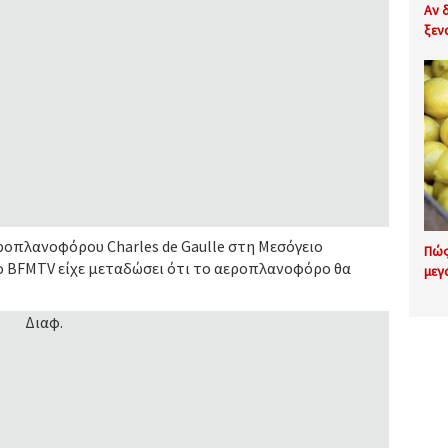
Αν 
ξεν
οπλανοφόρου Charles de Gaulle στη Μεσόγειο
Πώς
Το BFMTV είχε μεταδώσει ότι το αεροπλανοφόρο θα
μεγ
Διαφ.