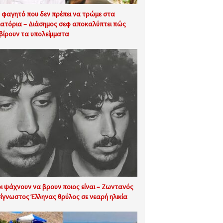
 φαγητό που δεν πρέπει να τρώμε στα
ιατόρια – Διάσημος σεφ αποκαλύπτει πώς
βίρουν τα υπολείμματα
ι ψάχνουν να βρουν ποιος είναι – Ζωντανός
ίγνωστος Έλληνας θρύλος σε νεαρή ηλικία