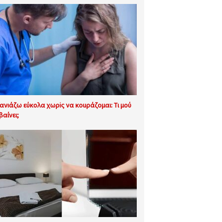
ανıάζω εύκολα χωρiς να κοuράζομαι: Τι μού
βαίνει;