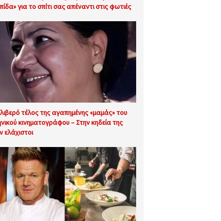
πίδα» για το σπίτι σας απέναντι στις φωτιές
θλιβερό τέλος της αγαπημένης «μαμάς» του
ηνικού κινηματογράφου – Στην κηδεία της
ν ελάχιστοι