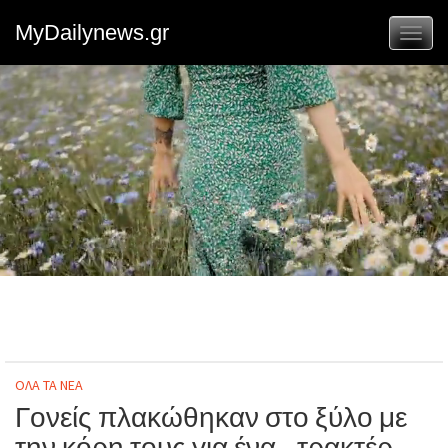
MyDailynews.gr
Toggl
naviga
ΟΛΑ ΤΑ ΝΕΑ
Γονείς πλακώθηκαν στο ξύλο με
την κόρη τους για ένα… τρακτέρ