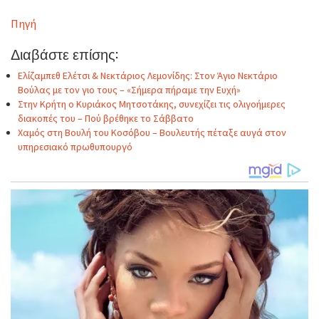
Πηγή
Διαβάστε επίσης:
Ελίζαμπεθ Ελέτσι & Νεκτάριος Λεμονίδης: Στον Άγιο Νεκτάριο
Βούλας με τον γιο τους – «Σήμερα πήραμε την Ευχή»
Στην Κρήτη ο Κυριάκος Μητσοτάκης, συνεχίζει τις ολιγοήμερες
διακοπές του – Πού βρέθηκε το Σάββατο
Χαμός στη Βουλή του Κοσόβου – Βουλευτής πέταξε αυγά στον
υπηρεσιακό πρωθυπουργό