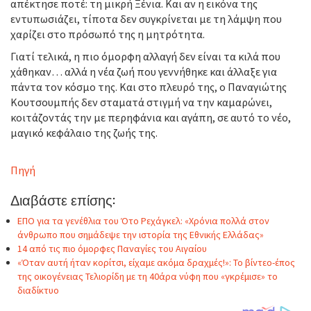
απέκτησε ποτέ: τη μικρή Ξένια. Και αν η εικόνα της
εντυπωσιάζει, τίποτα δεν συγκρίνεται με τη λάμψη που
χαρίζει στο πρόσωπό της η μητρότητα.
Γιατί τελικά, η πιο όμορφη αλλαγή δεν είναι τα κιλά που
χάθηκαν… αλλά η νέα ζωή που γεννήθηκε και άλλαξε για
πάντα τον κόσμο της. Και στο πλευρό της, ο Παναγιώτης
Κουτσουμπής δεν σταματά στιγμή να την καμαρώνει,
κοιτάζοντάς την με περηφάνια και αγάπη, σε αυτό το νέο,
μαγικό κεφάλαιο της ζωής της.
Πηγή
Διαβάστε επίσης:
ΕΠΟ για τα γενέθλια του Ότο Ρεχάγκελ: «Χρόνια πολλά στον
άνθρωπο που σημάδεψε την ιστορία της Εθνικής Ελλάδας»
14 από τις πιο όμορφες Παναγίες του Αιγαίου
«Όταν αυτή ήταν κορίτσι, είχαμε ακόμα δραχμές!»: Το βίντεο-έπος
της οικογένειας Τελιορίδη με τη 40άρα νύφη που «γκρέμισε» το
διαδίκτυο