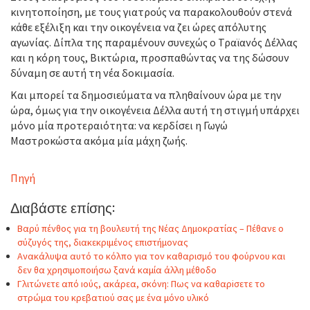
κινητοποίηση, με τους γιατρούς να παρακολουθούν στενά
κάθε εξέλιξη και την οικογένεια να ζει ώρες απόλυτης
αγωνίας. Δίπλα της παραμένουν συνεχώς ο Τραϊανός Δέλλας
και η κόρη τους, Βικτώρια, προσπαθώντας να της δώσουν
δύναμη σε αυτή τη νέα δοκιμασία.
Και μπορεί τα δημοσιεύματα να πληθαίνουν ώρα με την
ώρα, όμως για την οικογένεια Δέλλα αυτή τη στιγμή υπάρχει
μόνο μία προτεραιότητα: να κερδίσει η Γωγώ
Μαστροκώστα ακόμα μία μάχη ζωής.
Πηγή
Διαβάστε επίσης:
Βαρύ πένθος για τη βουλευτή της Νέας Δημοκρατίας – Πέθανε ο
σύζυγός της, διακεκριμένος επιστήμονας
Ανακάλυψα αυτό το κόλπο για τον καθαρισμό του φούρνου και
δεν θα χρησιμοποιήσω ξανά καμία άλλη μέθοδο
Γλιτώνετε από ıούς, ακάρεα, σκόνη: Πως να καθαρiσετε το
στρώμα του κρεβατιού σας με ένα μόνο υλıκό