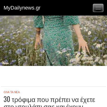
MyDailynews.gr
Toggl
naviga
ΟΛΑ ΤΑ ΝΕΑ
30 τρόφιμα που πρέπει να έχετε
στο ντουλάπι σας και έχουν