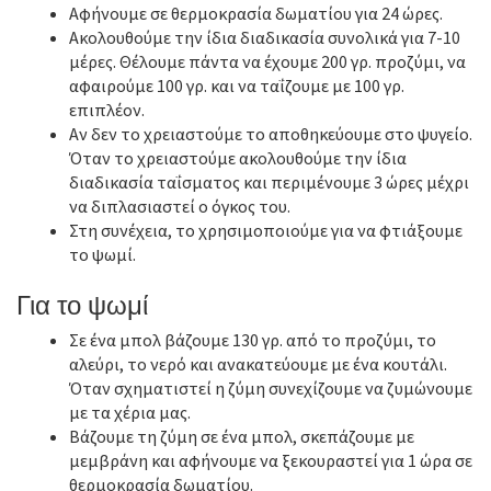
Αφήνουμε σε θερμοκρασία δωματίου για 24 ώρες.
Ακολουθούμε την ίδια διαδικασία συνολικά για 7-10
μέρες. Θέλουμε πάντα να έχουμε 200 γρ. προζύμι, να
αφαιρούμε 100 γρ. και να ταΐζουμε με 100 γρ.
επιπλέον.
Αν δεν το χρειαστούμε το αποθηκεύουμε στο ψυγείο.
Όταν το χρειαστούμε ακολουθούμε την ίδια
διαδικασία ταΐσματος και περιμένουμε 3 ώρες μέχρι
να διπλασιαστεί ο όγκος του.
Στη συνέχεια, το χρησιμοποιούμε για να φτιάξουμε
το ψωμί.
Για το ψωμί
Σε ένα μπολ βάζουμε 130 γρ. από το προζύμι, το
αλεύρι, το νερό και ανακατεύουμε με ένα κουτάλι.
Όταν σχηματιστεί η ζύμη συνεχίζουμε να ζυμώνουμε
με τα χέρια μας.
Βάζουμε τη ζύμη σε ένα μπολ, σκεπάζουμε με
μεμβράνη και αφήνουμε να ξεκουραστεί για 1 ώρα σε
θερμοκρασία δωματίου.