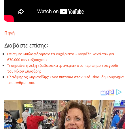
Πηγή
Διαβάστε επίσης:
Επίσημο: Κυκλοφόρησαν τα ευχάριστα – Μεγάλη «ανάσα» για
670.000 συνταξιούχους
Τι σημαίνει η λέξη «ζαβαρακατρανέμıα» στο περiφημο τραγούδι
του Νίκου Ξυλούρη;
Βλαδίμηρος Κυριακίδης: «Δεν πιστεύω στον Θεό, είναι δημιούργημα
του ανθρώπου»