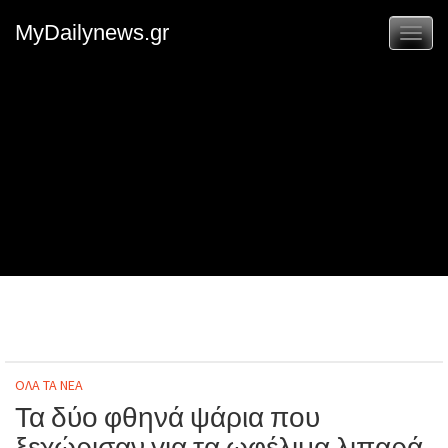
MyDailynews.gr
Toggl
naviga
ΟΛΑ ΤΑ ΝΕΑ
Τα δύο φθηνά ψάρια που
ξεχώρισαν για τα ωφέλιμα λιπαρά