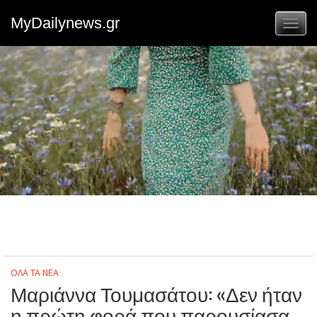
MyDailynews.gr
Toggl
naviga
ΟΛΑ ΤΑ ΝΕΑ
Μαριάννα Τουμασάτου: «Δεν ήταν
η πρώτη φορά που παρουσίασα