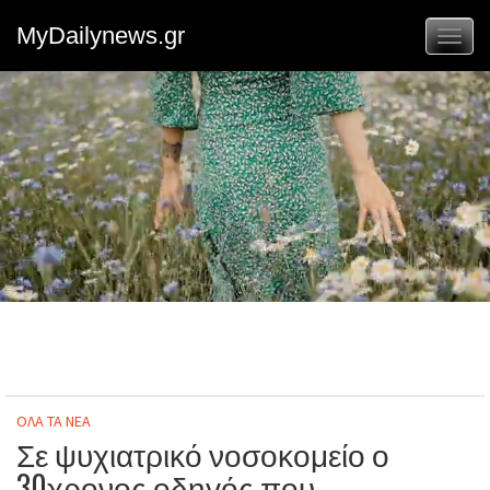
MyDailynews.gr
Toggl
naviga
ΟΛΑ ΤΑ ΝΕΑ
Σε ψυχιατρικό νοσοκομείο ο
30χρονος οδηγός που