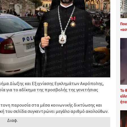
Ποι
«ασ
μήμα Δίωξης και Εξιχνίασης Εγκλημάτων Ακρόπολης,
ία για το αδίκημα της προσβολής της γενετήσιας
Το 
ελλ
ήτα
ντονη παρουσία στα μέσα κοινωνικής δικτύωσης και
κή του σελίδα συγκεντρώνει μεγάλο αριθμό ακολούθων.
Διαφ.