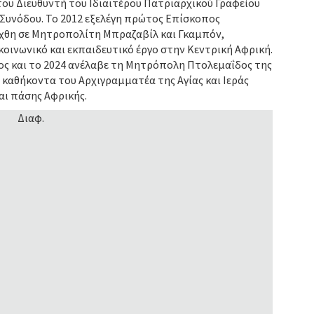
του Διευθυντή του Ιδιαιτέρου Πατριαρχικού Γραφείου
ς Συνόδου. Το 2012 εξελέγη πρώτος Επίσκοπος
ήχθη σε Μητροπολίτη Μπραζαβίλ και Γκαμπόν,
οινωνικό και εκπαιδευτικό έργο στην Κεντρική Αφρική.
ος και το 2024 ανέλαβε τη Μητρόπολη Πτολεμαΐδος της
καθήκοντα του Αρχιγραμματέα της Αγίας και Ιεράς
αι πάσης Αφρικής.
Διαφ.