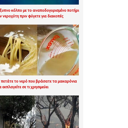
έξυπνο κόλπο με το αναποδογυρισμένο ποτήρι
ν νεροχύτη πριν φύγετε για διακοπές
 πετάτε το νερό που βράσατε τα μακαρόνια
α εκπλαγείτε σε τι χρησιμεύει