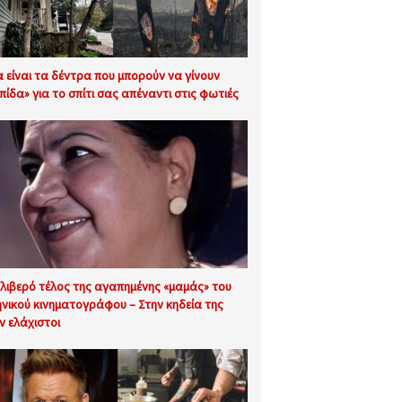
α είναι τα δέντρα που μπορούν να γίνουν
πίδα» για το σπίτι σας απέναντι στις φωτιές
θλιβερό τέλος της αγαπημένης «μαμάς» του
ηνικού κινηματογράφου – Στην κηδεία της
ν ελάχιστοι