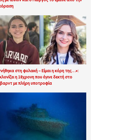
εόραση
ννήθηκα στη φυλακή – Είμαι η κόρη της…»:
κλονίζει η 18χρονη που έγινε δεκτή στο
βαρντ με πλήρη υποτροφία