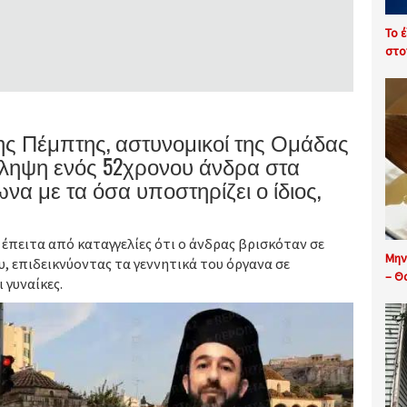
Το 
στο
της Πέμπτης, αστυνομικοί της Ομάδας
ληψη ενός 52χρονου άνδρα στα
α με τα όσα υποστηρίζει ο ίδιος,
πειτα από καταγγελίες ότι ο άνδρας βρισκόταν σε
Μην
, επιδεικνύοντας τα γεννητικά του όργανα σε
– Θ
 γυναίκες.