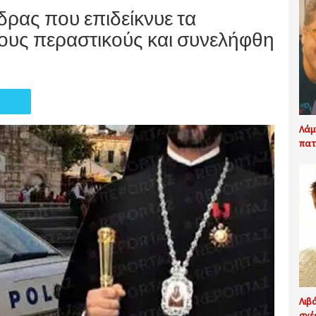
δρας που επιδείκνυε τα
τους περαστικούς και συνελήφθη
Λάμ
πατ
Λιβ
σχέ