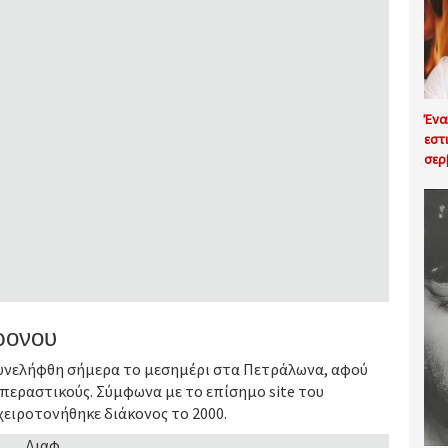
Ένα
εστ
σερ
χρονου
συνελήφθη σήμερα το μεσημέρι στα Πετράλωνα, αφού
 περαστικούς. Σύμφωνα με το επίσημο site του
χειροτονήθηκε διάκονος το 2000.
Διαφ.