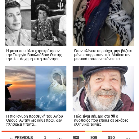
Η μέρα που όλοι χειροκρότησαν
Όταν πλένετε τα ρούχα, μην βάζετε
την Γεωργία Βασιλειάδου: Θεατής
μόνο απορρυπαντικό. Μάθετε τον
την είπε άσχημη και η απάντηση...
μυστικό τρόπο να κάνετε τα...
Η πιο ισχυρή προσευχή του Αγίου
Πώς είναι σήμερα στα 90 ο
Όρους: Αν την λες κάθε πρωί, δεν
ηθοποιός που έπαιξε σε δεκάδες
πλησιάζει τίποτα...
ελληνικές ταινίες
Posts
← PREVIOUS
1
…
908
909
910
…