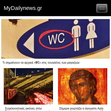
MyDailynews.gr
Toggl
naviga
Τι σημαίνουν τα αρχικά «WC» στις τουαλέτες των μαγαζιών
Συγκλονιστικές εικόνες στην
Σήμερα γιορτάζει η άγνωστη Αγία